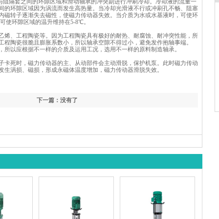
与阻隔套之间的环隙区域和滑动轴承的冲突副进行冲刷冷却。冷却液的流量一
之间的环隙区域因为涡流而发生高热量。当冷却光滑液不行或冲刷孔不畅、阻塞
内磁转子逐渐失去磁性，使磁力传动器失效。当介质为水或水基液时，可使环
可使环隙区域的温升维持在5-8℃。
乙烯、工程陶瓷等。因为工程陶瓷具有极好的耐热、耐腐蚀、耐冲突性能，所
工程陶瓷很脆且膨胀系数小，所以轴承空隙不得过小，避免发作抱轴事端。
，所以应根据不一样的介质及运用工况，选用不一样的原料制造轴承。
子卡死时，磁力传动器的主、从动部件会主动滑脱，保护机泵。此时磁力传动
发生涡损、磁损，形成永磁体温度增加，磁力传动器滑脱失效。
下一篇：没有了