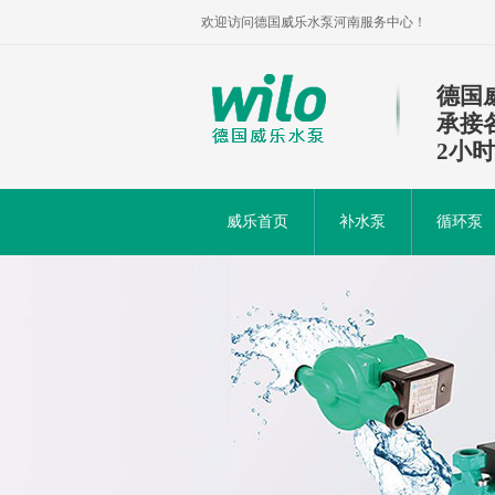
欢迎访问德国威乐水泵河南服务中心！
德国
承接
2小
威乐首页
补水泵
循环泵