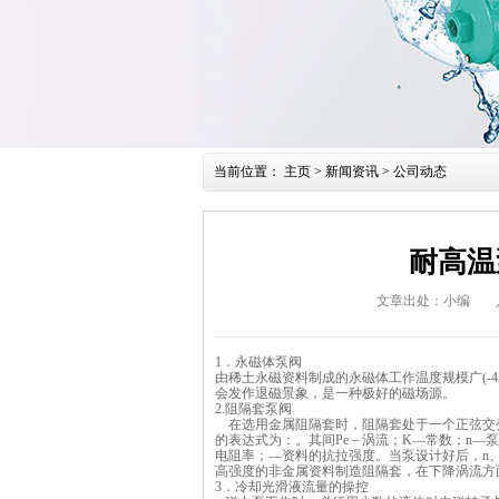
当前位置：
主页
>
新闻资讯
>
公司动态
耐高温
文章出处：小编
1．永磁体泵阀
由稀土永磁资料制成的永磁体工作温度规模广(-4
会发作退磁景象，是一种极好的磁场源。
2.阻隔套泵阀
在选用金属阻隔套时，阻隔套处于一个正弦交
的表达式为：。其间Pe－涡流；K—常数；n—
电阻率；—资料的抗拉强度。当泵设计好后，n
高强度的非金属资料制造阻隔套，在下降涡流方
3．冷却光滑液流量的操控