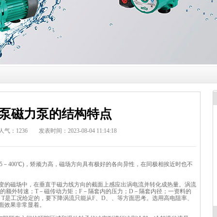
泵磁力泵的结构特点
人气：
1236
发表时间：2023-08-04 11:14:18
5－400℃)，矫顽力高，磁场方向具有极好的各向异性，在同极相挨近时也不
变的磁场中，在垂直于磁力线方向的截面上感应出涡电流并转化成热量。涡流
泵的额外转速；T－磁传动力矩；F－隔套内的压力；D－隔套内径；一资料的
、T是工况给定的，要下降涡流只能从F、D、、等方面思考。选用高电阻率、
面效果非常显着。