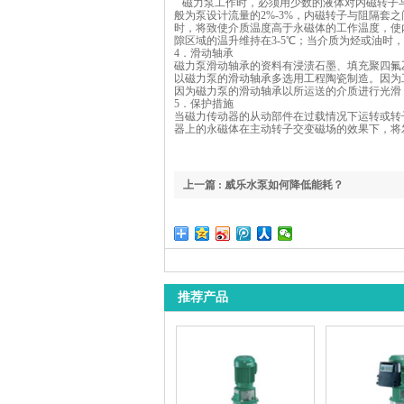
磁力泵工作时，必须用少数的液体对内磁转子
般为泵设计流量的2%-3%，内磁转子与阻隔套
时，将致使介质温度高于永磁体的工作温度，使
隙区域的温升维持在3-5℃；当介质为烃或油时，
4．滑动轴承
磁力泵滑动轴承的资料有浸渍石墨、填充聚四氟
以磁力泵的滑动轴承多选用工程陶瓷制造。因为
因为磁力泵的滑动轴承以所运送的介质进行光滑
5．保护措施
当磁力传动器的从动部件在过载情况下运转或转
器上的永磁体在主动转子交变磁场的效果下，将
上一篇 : 威乐水泵如何降低能耗？
推荐产品