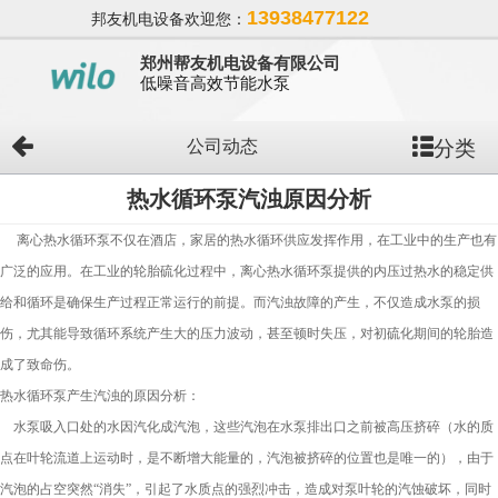
13938477122
邦友机电设备欢迎您：
郑州帮友机电设备有限公司
低噪音高效节能水泵
分类
公司动态
热水循环泵汽浊原因分析
离心热水循环泵不仅在酒店，家居的热水循环供应发挥作用，在工业中的生产也有
广泛的应用。在工业的轮胎硫化过程中，离心热水循环泵提供的内压过热水的稳定供
给和循环是确保生产过程正常运行的前提。而汽浊故障的产生，不仅造成水泵的损
伤，尤其能导致循环系统产生大的压力波动，甚至顿时失压，对初硫化期间的轮胎造
成了致命伤。
热水循环泵产生汽浊的原因分析：
水泵吸入口处的水因汽化成汽泡，这些汽泡在水泵排出口之前被高压挤碎（水的质
点在叶轮流道上运动时，是不断增大能量的，汽泡被挤碎的位置也是唯一的），由于
汽泡的占空突然“消失”，引起了水质点的强烈冲击，造成对泵叶轮的汽蚀破坏，同时