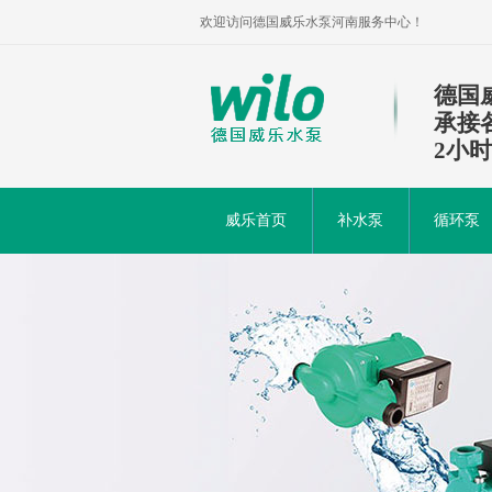
欢迎访问德国威乐水泵河南服务中心！
德国
承接
2小
威乐首页
补水泵
循环泵