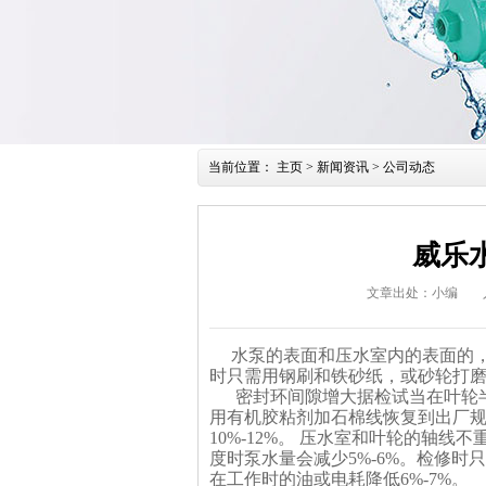
当前位置：
主页
>
新闻资讯
>
公司动态
威乐
文章出处：小编
水泵的表面和压水室内的表面的，锈
时只需用钢刷和铁砂纸，或砂轮打磨
密封环间隙增大据检试当在叶轮半径
用有机胶粘剂加石棉线恢复到出厂
10%-12%。 压水室和叶轮的轴
度时泵水量会减少5%-6%。检修
在工作时的油或电耗降低6%-7%。