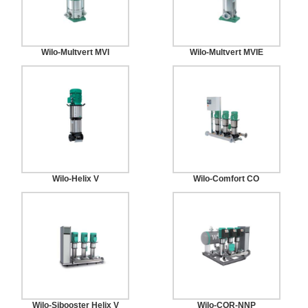
Wilo-Multvert MVI
Wilo-Multvert MVIE
Wilo-Helix V
Wilo-Comfort CO
Wilo-Sibooster Helix V
Wilo-COR-NNP