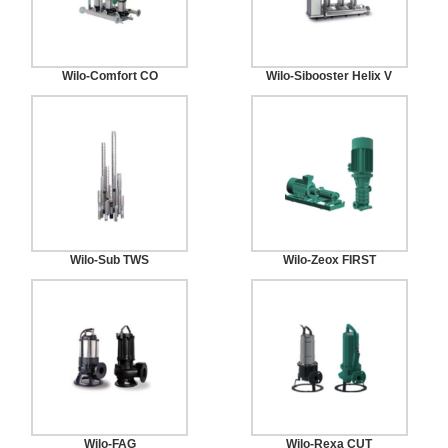
Wilo-Comfort CO
Wilo-Sibooster Helix V
Wilo-Sub TWS
Wilo-Zeox FIRST
Wilo-FAG
Wilo-Rexa CUT