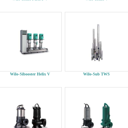
Wilo-Sibooster Helix V
Wilo-Sub TWS