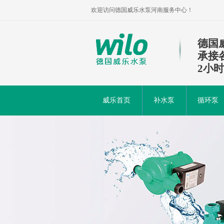
欢迎访问德国威乐水泵河南服务中心！
德国
承接
2小
威乐首页
补水泵
循环泵