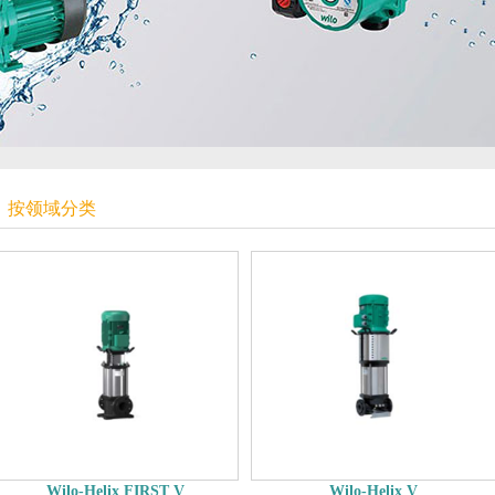
按领域分类
Wilo-Helix FIRST V
Wilo-Helix V