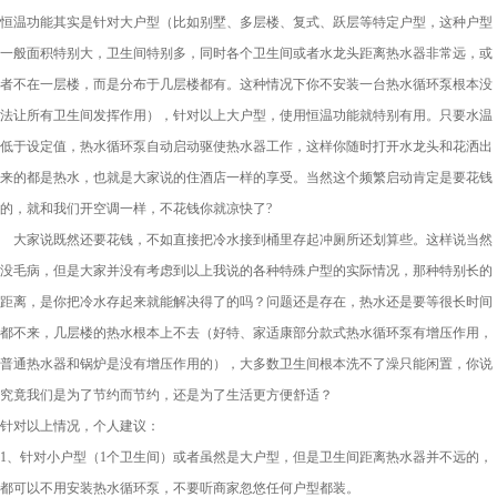
恒温功能其实是针对大户型（比如别墅、多层楼、复式、跃层等特定户型，这种户型
一般面积特别大，卫生间特别多，同时各个卫生间或者水龙头距离热水器非常远，或
者不在一层楼，而是分布于几层楼都有。这种情况下你不安装一台热水循环泵根本没
法让所有卫生间发挥作用），针对以上大户型，使用恒温功能就特别有用。只要水温
低于设定值，热水循环泵自动启动驱使热水器工作，这样你随时打开水龙头和花洒出
来的都是热水，也就是大家说的住酒店一样的享受。当然这个频繁启动肯定是要花钱
的，就和我们开空调一样，不花钱你就凉快了?
大家说既然还要花钱，不如直接把冷水接到桶里存起冲厕所还划算些。这样说当然
没毛病，但是大家并没有考虑到以上我说的各种特殊户型的实际情况，那种特别长的
距离，是你把冷水存起来就能解决得了的吗？问题还是存在，热水还是要等很长时间
都不来，几层楼的热水根本上不去（好特、家适康部分款式热水循环泵有增压作用，
普通热水器和锅炉是没有增压作用的），大多数卫生间根本洗不了澡只能闲置，你说
究竟我们是为了节约而节约，还是为了生活更方便舒适？
针对以上情况，个人建议：
1、针对小户型（1个卫生间）或者虽然是大户型，但是卫生间距离热水器并不远的，
都可以不用安装热水循环泵，不要听商家忽悠任何户型都装。